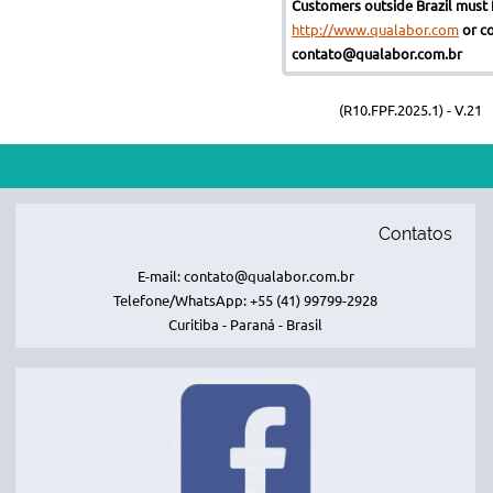
Customers outside Brazil must f
http://www.qualabor.com
or co
contato@qualabor.com.br
(R10.FPF.2025.1) - V.21
Contatos
E-mail: contato@qualabor.com.br
Telefone/WhatsApp: +55 (41) 99799-2928
Curitiba - Paraná - Brasil